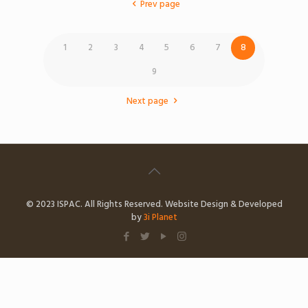
Prev page
1
2
3
4
5
6
7
8
9
Next page
© 2023 ISPAC. All Rights Reserved. Website Design & Developed
by
3i Planet