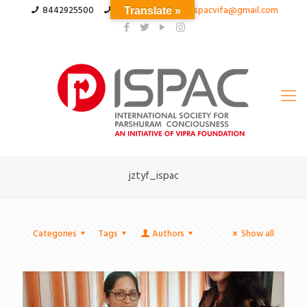
8442925500
03324555566
ispacvifa@gmail.com
Translate »
jztyf_ispac
Categories
Tags
Authors
Show all