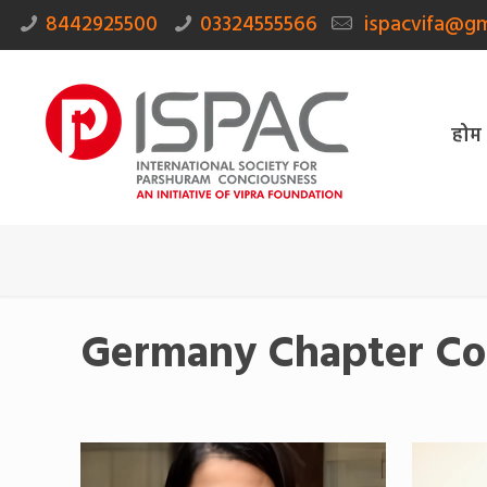
8442925500
03324555566
ispacvifa@gm
होम
Germany Chapter Co