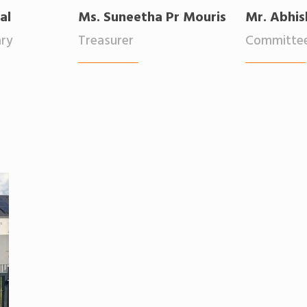
al
Ms. Suneetha Pr Mouris
Mr. Abhi
ary
Treasurer
Committe