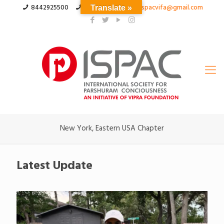
8442925500
03324555566
ispacvifa@gmail.com
Translate »
New York, Eastern USA Chapter
Latest Update