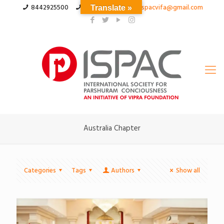
8442925500
03324555566
ispacvifa@gmail.com
Translate »
Australia Chapter
Categories
Tags
Authors
Show all