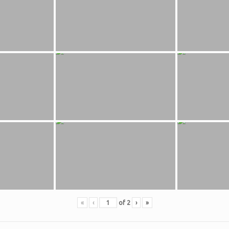
«
‹
of
2
›
»