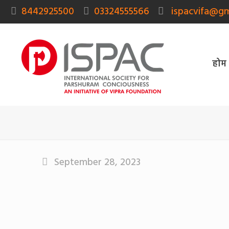
8442925500
03324555566
ispacvifa@gm
होम
September 28, 2023